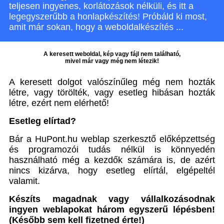
teljesen ingyenes, korlátozások nélküli, és itt a
legegyszerűbb a honlapkészítés! Próbáld ki most,
amit már sokan, hogy a weboldalkészítés ...
A keresett weboldal, kép vagy fájl nem található,
mivel már vagy még nem létezik!
A keresett dolgot valószínűleg még nem hozták
létre, vagy törölték, vagy esetleg hibásan hozták
létre, ezért nem elérhető!
Esetleg elírtad?
Bár a HuPont.hu weblap szerkesztő előképzettség
és programozói tudás nélkül is könnyedén
használható még a kezdők számára is, de azért
nincs kizárva, hogy esetleg elírtál, elgépeltél
valamit.
Készíts magadnak vagy vállalkozásodnak
ingyen weblapokat három egyszerű lépésben!
(Később sem kell fizetned érte!)