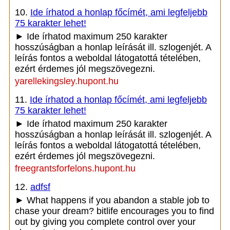
10.
Ide írhatod a honlap főcímét, ami legfeljebb
75 karakter lehet!
► Ide írhatod maximum 250 karakter
hosszúságban a honlap leírását ill. szlogenjét. A
leírás fontos a weboldal látogatottá tételében,
ezért érdemes jól megszövegezni.
yarellekingsley.hupont.hu
11.
Ide írhatod a honlap főcímét, ami legfeljebb
75 karakter lehet!
► Ide írhatod maximum 250 karakter
hosszúságban a honlap leírását ill. szlogenjét. A
leírás fontos a weboldal látogatottá tételében,
ezért érdemes jól megszövegezni.
freegrantsforfelons.hupont.hu
12.
adfsf
► What happens if you abandon a stable job to
chase your dream? bitlife encourages you to find
out by giving you complete control over your