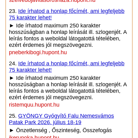
szelvedojavitasoroshaza.hupont.hu
23.
Ide írhatod a honlap főcímét, ami legfeljebb
75 karakter lehet!
► Ide írhatod maximum 250 karakter
hosszúságban a honlap leírását ill. szlogenjét. A
leírás fontos a weboldal látogatottá tételében,
ezért érdemes jól megszövegezni.
pneberkibogi.hupont.hu
24.
Ide írhatod a honlap főcímét, ami legfeljebb
75 karakter lehet!
► Ide írhatod maximum 250 karakter
hosszúságban a honlap leírását ill. szlogenjét. A
leírás fontos a weboldal látogatottá tételében,
ezért érdemes jól megszövegezni.
ristemquu.hupont.hu
25.
GYÖNGY Gyógyító Falu Nemesvámos
Patak Park 2026. július 18-19
► Önzetlenség , Őszinteség, Összefogás
ikerunoka.hupont.hu