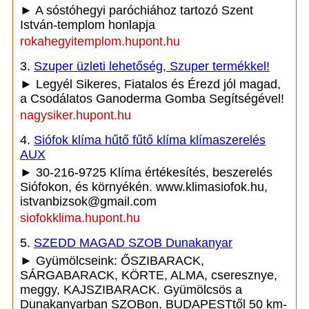
► A sóstóhegyi paróchiához tartozó Szent
István-templom honlapja
rokahegyitemplom.hupont.hu
3.
Szuper üzleti lehetőség, Szuper termékkel!
► Legyél Sikeres, Fiatalos és Érezd jól magad,
a Csodálatos Ganoderma Gomba Segítségével!
nagysiker.hupont.hu
4.
Siófok klíma hűtő fűtő klíma klímaszerelés
AUX
► 30-216-9725 Klíma értékesítés, beszerelés
Siófokon, és környékén. www.klimasiofok.hu,
istvanbizsok@gmail.com
siofokklima.hupont.hu
5.
SZEDD MAGAD SZOB Dunakanyar
► Gyümölcseink: ŐSZIBARACK,
SÁRGABARACK, KÖRTE, ALMA, cseresznye,
meggy, KAJSZIBARACK. Gyümölcsös a
Dunakanyarban SZOBon, BUDAPESTtől 50 km-