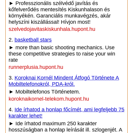
► Professzionális szélvédő javítás és
kőfelverődés mentesítés Kiskunhalason és
környékén. Garanciális munkavégzés, akár
helyszíni kiszállással! Hívjon most!
szelvedojavitaskiskunhala.hupont.hu
2.
basketball stars
► more than basic shooting mechanics. Use
these competitive strategies to raise your win
rate
runnerplusia.hupont.hu
3.
Koroknai Kornél Mindent Átfogó Története A
Mobiltelefonokról, PDA-król.
► Mobiltelefonos Történetem.
koroknaikornel-telekom.hupont.hu
4.
Ide írhatod a honlap főcímét, ami legfeljebb 75
karakter lehet!
► Ide írhatod maximum 250 karakter
hosszúságban a honlap leírását ill. szlogenjét. A