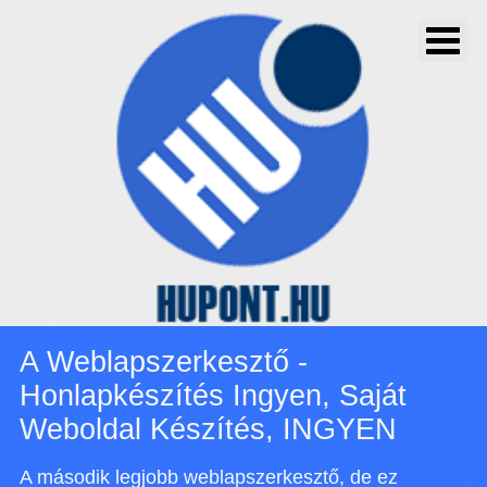
A Weblapszerkesztő -
Honlapkészítés Ingyen, Saját
Weboldal Készítés, INGYEN
A második legjobb weblapszerkesztő, de ez