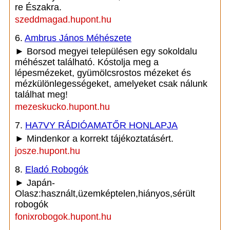
re Északra.
szeddmagad.hupont.hu
6.
Ambrus János Méhészete
► Borsod megyei településen egy sokoldalu
méhészet található. Kóstolja meg a
lépesmézeket, gyümölcsrostos mézeket és
mézkülönlegességeket, amelyeket csak nálunk
találhat meg!
mezeskucko.hupont.hu
7.
HA7VY RÁDIÓAMATŐR HONLAPJA
► Mindenkor a korrekt tájékoztatásért.
josze.hupont.hu
8.
Eladó Robogók
► Japán-
Olasz:használt,üzemképtelen,hiányos,sérült
robogók
fonixrobogok.hupont.hu