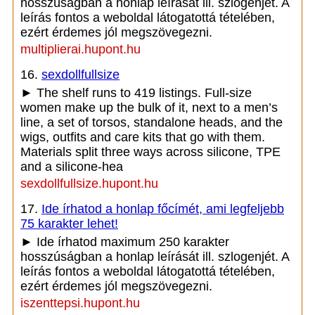
hosszúságban a honlap leírását ill. szlogenjét. A
leírás fontos a weboldal látogatottá tételében,
ezért érdemes jól megszövegezni.
multiplierai.hupont.hu
16.
sexdollfullsize
► The shelf runs to 419 listings. Full-size
women make up the bulk of it, next to a men’s
line, a set of torsos, standalone heads, and the
wigs, outfits and care kits that go with them.
Materials split three ways across silicone, TPE
and a silicone-hea
sexdollfullsize.hupont.hu
17.
Ide írhatod a honlap főcímét, ami legfeljebb
75 karakter lehet!
► Ide írhatod maximum 250 karakter
hosszúságban a honlap leírását ill. szlogenjét. A
leírás fontos a weboldal látogatottá tételében,
ezért érdemes jól megszövegezni.
iszenttepsi.hupont.hu