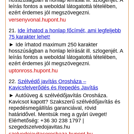
hosszúságban a honlap leírását ill. szlogenjét. A
leírás fontos a weboldal látogatottá tételében,
ezért érdemes jól megszövegezni.
versenyvonal.hupont.hu
21.
Ide írhatod a honlap főcímét, ami legfeljebb
75 karakter lehet!
► Ide írhatod maximum 250 karakter
hosszúságban a honlap leírását ill. szlogenjét. A
leírás fontos a weboldal látogatottá tételében,
ezért érdemes jól megszövegezni.
uptonross.hupont.hu
22.
Szélvédő javítás Orosháza –
Kavicsfelverődés és Repedés Javítás
► Autóüveg & szélvédőjavítás Orosháza.
Kavicsot kapott? Szakszerű szélvédőjavítás és
repedésmegállítás garanciával, rövid
határidővel. Mentsük meg a gyári üveget!
Elérhetőség: +36 30 238 1797 |
szegedszelvedojavitas.hu