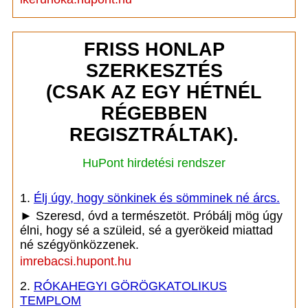
FRISS HONLAP
SZERKESZTÉS
(CSAK AZ EGY HÉTNÉL
RÉGEBBEN
REGISZTRÁLTAK).
HuPont hirdetési rendszer
1.
Élj úgy, hogy sönkinek és sömminek né árcs.
► Szeresd, óvd a természetöt. Próbálj mög úgy
élni, hogy sé a szüleid, sé a gyerökeid miattad
né szégyönközzenek.
imrebacsi.hupont.hu
2.
RÓKAHEGYI GÖRÖGKATOLIKUS
TEMPLOM